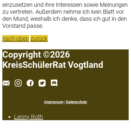
einzusetzen und ihre Interessen sowie Meinungen
zu vertreten. Außerdem nehme ich kein Blatt vor
den Mund, weshalb ich denke, dass ich gut in den
Vorstand passe.
nach oben
zurück
Copyright ©2026
KreisSchülerRat Vogtland
Impressum
|
Datenschutz
Lenny Roth